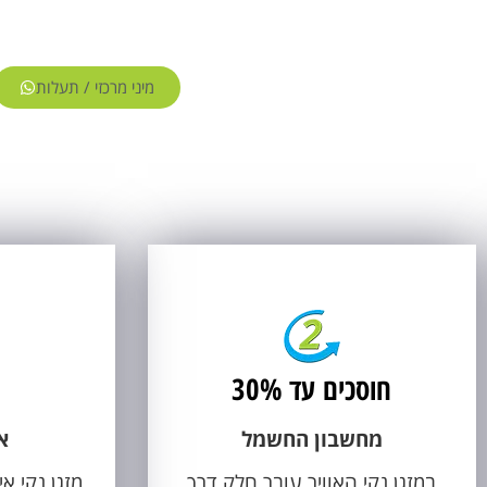
מיני מרכזי / תעלות
חוסכים עד 30%
מחשבון החשמל
א
במזגן נקי האוויר עובר חלק דרך
מזגן נקי א