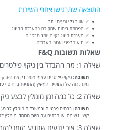
התוצאה שתרגישו אחרי השירות
✅ אוויר נקי ונעים יותר.
✅ הפחתת ריחות שמקורם במערכת המיזוג.
✅ מערכת מיזוג נקייה יותר מבפנים.
✅ תיעוד לפני ואחרי העבודה.
שאלות תשובות F&Q
שאלה 1: מה ההבדל בין ניקוי פילטרים עצמי לבין ניקוי מזגנים מקצועי של משב רוח?
תשובה:
ניקוי פילטרים עצמי מסיר רק את האבק הח
מים גבוה של המאייד והמאיץ (המניפה), וחיטוי ע
שאלה 2: כל כמה זמן מומלץ לבצע ניקוי וחיטוי עמוק למזגן?
תשובה:
בבתים פרטיים ובמשרדים מומלץ לבצע ניק
קשיי נשימה, או בבתים עם חיות מחמד, מומלץ לבצע
שאלה 3: איך יודעים שהגיע הזמן להזמין ניקוי מזגן מקצועי?