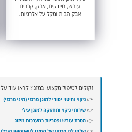
עובש, חיידקים, אבק, קרדית
אבק הבית ומקל על אלרגיות.
זקוקים לטיפול מקצועי במזגן? קראו עוד על 
👉
ניקוי וחיטוי יסודי למזגן מרכזי (מיני מרכזי)
👉
שירותי ניקוי ותחזוקה למזגן עילי
👉
הסרת עובש ופטריות במערכות מיזוג
👉
שלחו לנו סרטון של המזגן לוואטסאפ וקבלו י