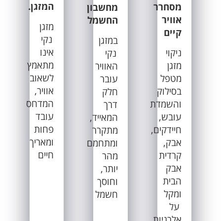
המזגן.
מסחרר
מחשבון
אוויר
החשמל
מזגן
קיים
נקי
במזגן
אינו
ניקוי
נקי
מתאמץ
מזגן
האוויר
לשאוב
מטפל
עובר
אוויר,
בסילוק
חלק
המדחס
והשמדת
דרך
עובד
עובש,
המאייד,
פחות
חיידקים,
מתקרר
ומאריך
אבק,
ומתחמם
חיים
קרדית
מהר
אבק
יותר,
הבית
וחוסך
ומקל
חשמל
על
אלרגיות.