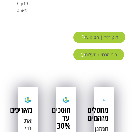
פנקויל
פאקט
מזגן רגיל | מ₪350
מיני מרכזי / תעלות
מחסלים
חוסכים
מאריכים
מזהמים
עד
את
30%
חיי
המזגן