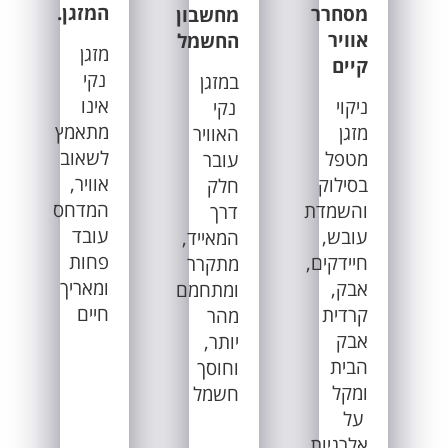
המזגן.
מסחרר
מחשבון
אוויר
החשמל
מזגן
קיים
נקי
במזגן
אינו
ניקוי
נקי
מתאמץ
מזגן
האוויר
לשאוב
מטפל
עובר
אוויר,
בסילוק
חלק
המדחס
והשמדת
דרך
עובד
עובש,
המאייד,
פחות
חיידקים,
מתקרר
ומאריך
אבק,
ומתחמם
חיים
קרדית
מהר
אבק
יותר,
הבית
וחוסך
ומקל
חשמל
על
אלרגיות.