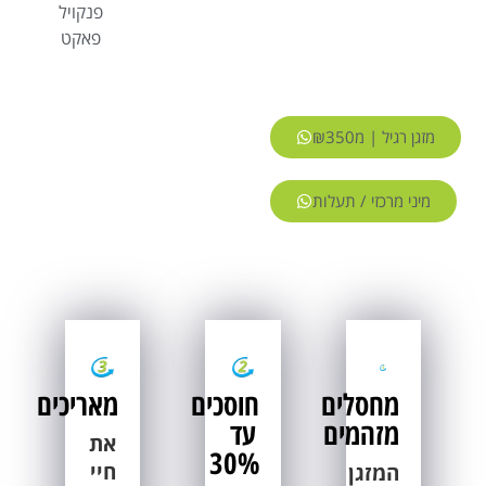
פנקויל
פאקט
מזגן רגיל | מ₪350
מיני מרכזי / תעלות
מחסלים
חוסכים
מאריכים
מזהמים
עד
את
30%
חיי
המזגן