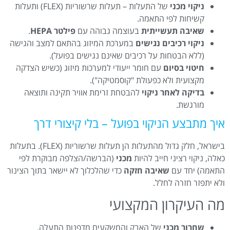
ניקוי מכני
של התעלות – תעלות שרשוריות (FLEX) ותעלות
קשיחות לפי התאמה.
שאיבה תעשייתית
בעוצמה גבוהה עם
פילטר HEPA
.
ניקוי רכיבים נגישים
במערכת המיזוג בהתאם למצב והגישה
(ללא הבטחות על רכיבים שאינם נגישים בפועל).
חיטוי בסיום
עם חומר ייעודי למערכות מיזוג (כשיש הצדקה
מקצועית ולא כפעולת "קוסמטיקה").
בדיקה לאחר ניקוי
להבטחת זרימת אוויר תקינה ותוצאה
מורגשת.
איך מתבצע הניקוי בפועל – בלי קיצורי דרך
בישראל, חלק גדול מהתעלות הן תעלות שרשוריות (FLEX). בתעלות
כאלה, ניקוי רציני חייב להיות
מכני
(הברשה/הצלפה מבוקרת לפי
התאמה) יחד עם
שאיבה חזקה
כדי שהלכלוך לא יישאר בתוך הצינור
ולא יתפזר חזרה לחלל.
מה העיקרון המקצועי
שחרור מכני
של האבק והמשקעים מדפנות התעלה.