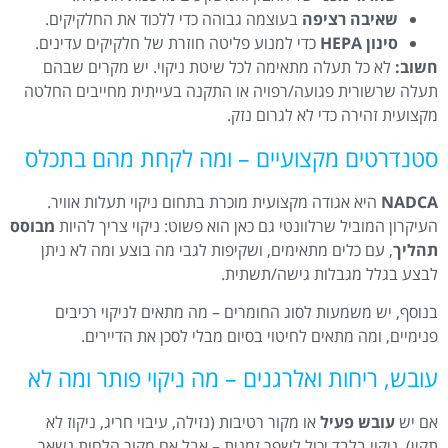
שאיבה רציפה
בעוצמה גבוהה כדי ללכוד את החלקיקים.
סינון HEPA
כדי למנוע פליטה חוזרת של חלקיקים עדינים.
חשוב:
לא כל תעלה מתאימה לכל שיטת ניקוי. יש מקרים שבהם
תעלה שרשורית פגועה/רפויה או התקנה בעייתית מחייבים החלטה
מקצועית זהירה כדי לא לגרום נזק.
סטנדרטים מקצועיים – ומה לקחת מהם בתכלס
NADCA
היא אגודה מקצועית מוכרת בתחום ניקוי תעלות אוויר.
העיקרון המוביל שרלוונטי גם כאן הוא פשוט: ניקוי צריך להיות
מבוסס
תהליך
, עם כלים מתאימים, ושקיפות לגבי מה בוצע ומה לא ניתן
לבצע בגלל מגבלות גישה/תשתית.
בנוסף, יש משמעות לסוג החומרים – מה מתאים לניקוי רכיבים
פנימיים, ומה מתאים לחיטוי בסיום מבלי לסכן את הדיירים.
עובש, ריחות ואלרגנים – מה ניקוי פותר ומה לא
אם יש
עובש פעיל
או מקור רטיבות (נזילה, עיבוי חריג, ניקוז לא
תקין), ניקוי בלבד יכול לשפר זמנית – אבל אם מקור הלחות נשאר,